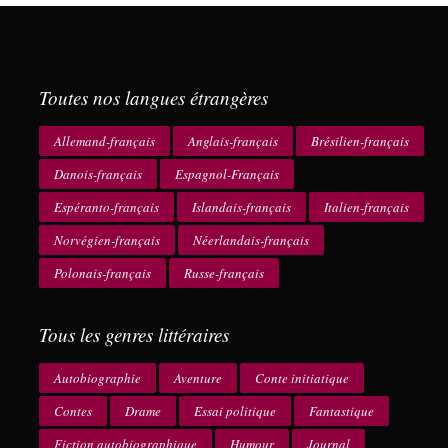
Toutes nos langues étrangères
Allemand-français
Anglais-français
Brésilien-français
Danois-français
Espagnol-Français
Espéranto-français
Islandais-français
Italien-français
Norvégien-français
Néerlandais-français
Polonais-français
Russe-français
Tous les genres littéraires
Autobiographie
Aventure
Conte initiatique
Contes
Drame
Essai politique
Fantastique
Fiction autobiographique
Humour
Journal