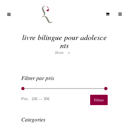
livre bilingue pour adolesce
nts
Home
>
Filtrer par prix
Prix
Prix
min
max
Prix :
10€
—
30€
Filtrer
Categories