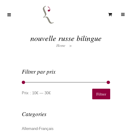
nouvelle russe bilingue
Home
>
Filtrer par prix
Prix
Prix
min
max
Prix :
10€
—
30€
Filtrer
Categories
Allemand-Français