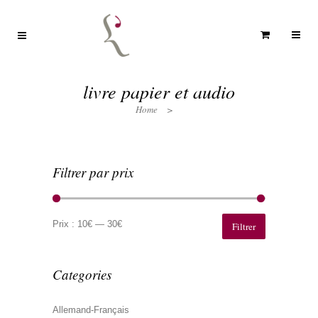
livre papier et audio
Home
>
Filtrer par prix
Prix
Prix
min
max
Prix :
10€
—
30€
Filtrer
Categories
Allemand-Français