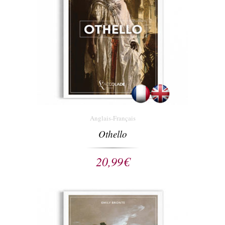
Anglais-Français
Othello
20,99
€