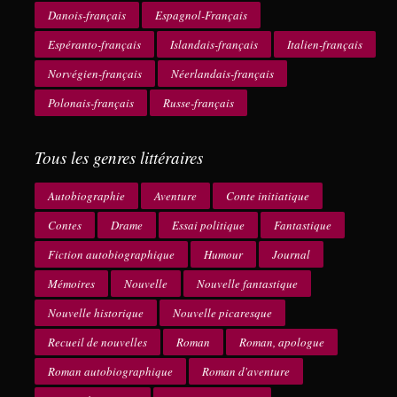
Danois-français
Espagnol-Français
Espéranto-français
Islandais-français
Italien-français
Norvégien-français
Néerlandais-français
Polonais-français
Russe-français
Tous les genres littéraires
Autobiographie
Aventure
Conte initiatique
Contes
Drame
Essai politique
Fantastique
Fiction autobiographique
Humour
Journal
Mémoires
Nouvelle
Nouvelle fantastique
Nouvelle historique
Nouvelle picaresque
Recueil de nouvelles
Roman
Roman, apologue
Roman autobiographique
Roman d'aventure