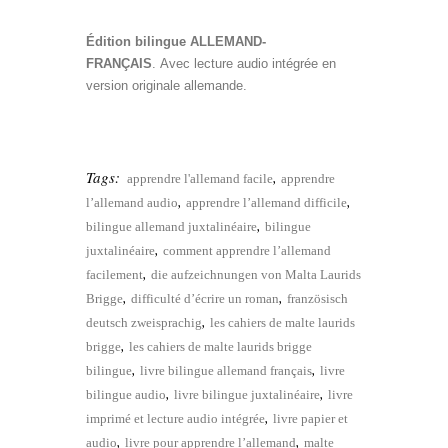
style= »color:white »;
Édition bilingue ALLEMAND-
FRANÇAIS
. Avec lecture audio intégrée en
version originale allemande.
Livre bilingue allemand</p
style= »color:white »>
Tags:
,
apprendre l'allemand facile
apprendre
,
,
l’allemand audio
apprendre l’allemand difficile
,
bilingue allemand juxtalinéaire
bilingue
,
juxtalinéaire
comment apprendre l’allemand
,
facilement
die aufzeichnungen von Malta Laurids
,
,
Brigge
difficulté d’écrire un roman
französisch
,
deutsch zweisprachig
les cahiers de malte laurids
,
brigge
les cahiers de malte laurids brigge
,
,
bilingue
livre bilingue allemand français
livre
,
,
bilingue audio
livre bilingue juxtalinéaire
livre
,
imprimé et lecture audio intégrée
livre papier et
,
,
audio
livre pour apprendre l’allemand
malte