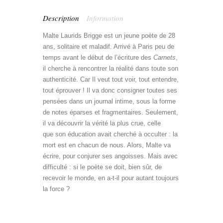
Description
Information
Malte Laurids Brigge est un jeune poète de 28
ans, solitaire et maladif. Arrivé à Paris peu de
temps avant le début de l’écriture des
Carnets
,
il cherche à rencontrer la réalité dans toute son
authenticité. Car Il veut tout voir, tout entendre,
tout éprouver ! Il va donc consigner toutes ses
pensées dans un journal intime, sous la forme
de notes éparses et fragmentaires. Seulement,
il va découvrir la vérité la plus crue, celle
que son éducation avait cherché à occulter : la
mort est en chacun de nous. Alors, Malte va
écrire, pour conjurer ses angoisses. Mais avec
difficulté : si le poète se doit, bien sûr, de
recevoir le monde, en a-t-il pour autant toujours
la force ?
Livre bilingue allemand</p
style= »color:white »>
Rainer Maria Rilke bilingue cahiers Malte</p