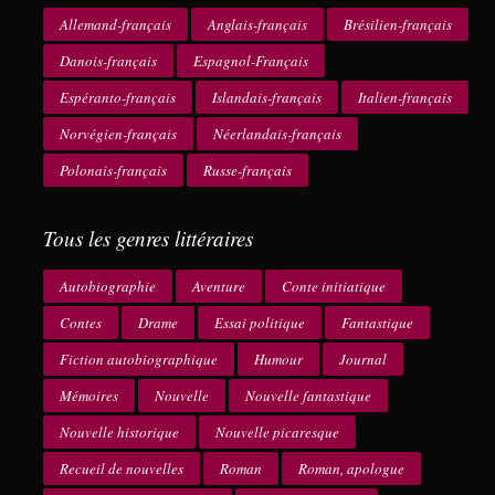
Allemand-français
Anglais-français
Brésilien-français
Danois-français
Espagnol-Français
Espéranto-français
Islandais-français
Italien-français
Norvégien-français
Néerlandais-français
Polonais-français
Russe-français
Tous les genres littéraires
Autobiographie
Aventure
Conte initiatique
Contes
Drame
Essai politique
Fantastique
Fiction autobiographique
Humour
Journal
Mémoires
Nouvelle
Nouvelle fantastique
Nouvelle historique
Nouvelle picaresque
Recueil de nouvelles
Roman
Roman, apologue