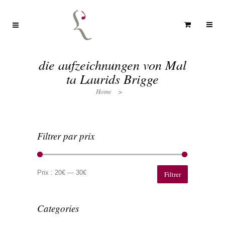
die aufzeichnungen von Mal
ta Laurids Brigge
Home
>
Filtrer par prix
Prix
Prix
min
max
Prix :
20€
—
30€
Filtrer
Categories