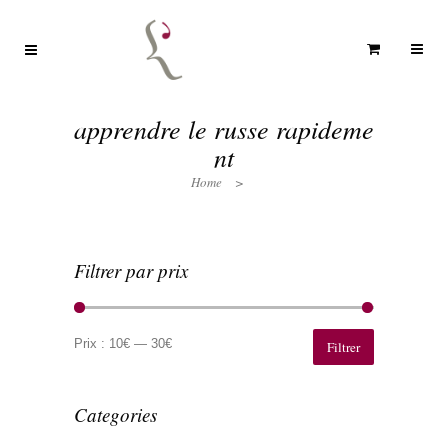
apprendre le russe rapideme
nt
Home
>
Filtrer par prix
Prix
Prix
min
max
Prix :
10€
—
30€
Filtrer
Categories