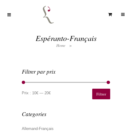
Espéranto-Français
Home
>
Filtrer par prix
Prix
Prix
min
max
Prix :
10€
—
20€
Filtrer
Categories
Allemand-Français