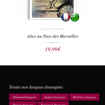
Espéranto-Français
Alice au Pays des Merveilles
19,99
€
Toutes nos langues étrangères
Allemand-français
Anglais-français
Brésilien-français
Danois-français
Espagnol-Français