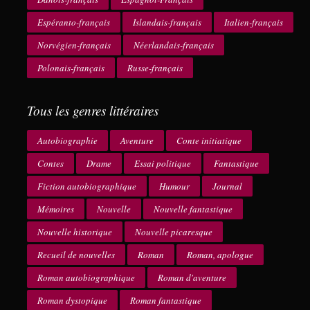
Espéranto-français
Islandais-français
Italien-français
Norvégien-français
Néerlandais-français
Polonais-français
Russe-français
Tous les genres littéraires
Autobiographie
Aventure
Conte initiatique
Contes
Drame
Essai politique
Fantastique
Fiction autobiographique
Humour
Journal
Mémoires
Nouvelle
Nouvelle fantastique
Nouvelle historique
Nouvelle picaresque
Recueil de nouvelles
Roman
Roman, apologue
Roman autobiographique
Roman d'aventure
Roman dystopique
Roman fantastique