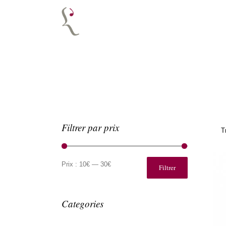
Filtrer par prix
T
Prix
Prix
min
max
Prix :
10€
—
30€
Filtrer
Categories