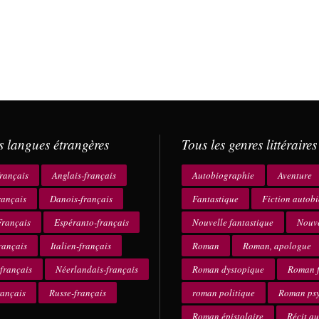
s langues étrangères
Tous les genres littéraires
rançais
Anglais-français
Autobiographie
Aventure
rançais
Danois-français
Fantastique
Fiction autob
rançais
Espéranto-français
Nouvelle fantastique
Nouve
rançais
Italien-français
Roman
Roman, apologue
français
Néerlandais-français
Roman dystopique
Roman f
rançais
Russe-français
roman politique
Roman ps
Roman épistolaire
Récit a