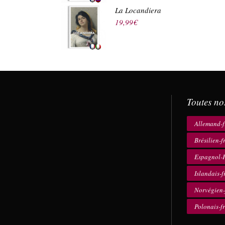
La Locandiera
19,99
€
Toutes no
Allemand-f
Brésilien-f
Espagnol-F
Islandais-f
Norvégien-
Polonais-f