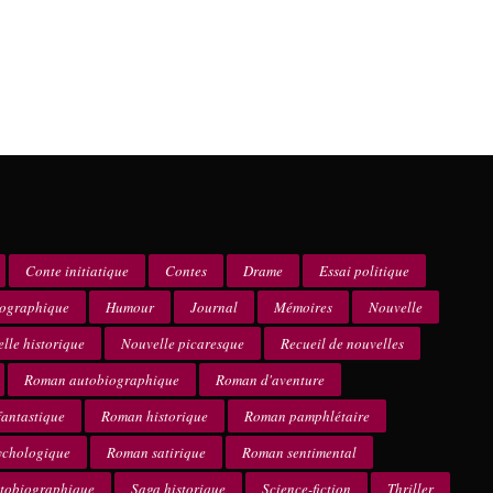
Conte initiatique
Contes
Drame
Essai politique
iographique
Humour
Journal
Mémoires
Nouvelle
lle historique
Nouvelle picaresque
Recueil de nouvelles
Roman autobiographique
Roman d'aventure
antastique
Roman historique
Roman pamphlétaire
ychologique
Roman satirique
Roman sentimental
utobiographique
Saga historique
Science-fiction
Thriller