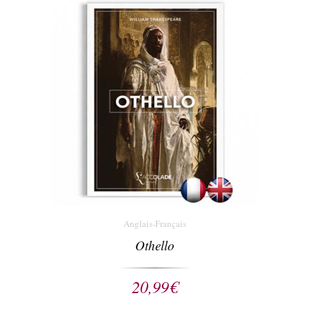
Anglais-Français
Othello
20,99
€