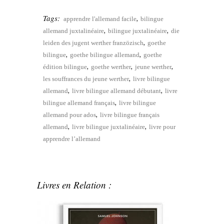
Tags:
,
apprendre l'allemand facile
bilingue
,
,
allemand juxtalinéaire
bilingue juxtalinéaire
die
,
leiden des jugent werther franzözisch
goethe
,
,
bilingue
goethe bilingue allemand
goethe
,
,
,
édition bilingue
goethe werther
jeune werther
,
les souffrances du jeune werther
livre bilingue
,
,
allemand
livre bilingue allemand débutant
livre
,
bilingue allemand français
livre bilingue
,
allemand pour ados
livre bilingue français
,
,
allemand
livre bilingue juxtalinéaire
livre pour
apprendre l’allemand
Livres en Relation :