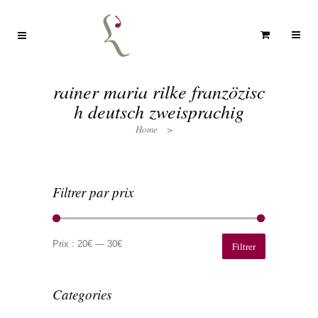
rainer maria rilke franzözisc
h deutsch zweisprachig
Home
>
Filtrer par prix
Prix
Prix
min
max
Prix :
20€
—
30€
Filtrer
Categories