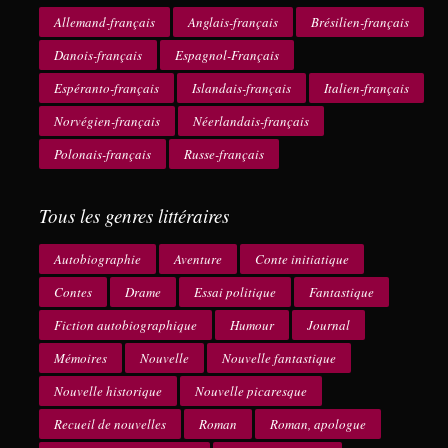
Allemand-français
Anglais-français
Brésilien-français
Danois-français
Espagnol-Français
Espéranto-français
Islandais-français
Italien-français
Norvégien-français
Néerlandais-français
Polonais-français
Russe-français
Tous les genres littéraires
Autobiographie
Aventure
Conte initiatique
Contes
Drame
Essai politique
Fantastique
Fiction autobiographique
Humour
Journal
Mémoires
Nouvelle
Nouvelle fantastique
Nouvelle historique
Nouvelle picaresque
Recueil de nouvelles
Roman
Roman, apologue