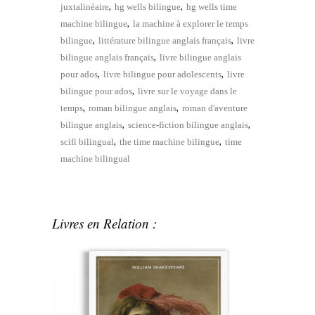
,
,
juxtalinéaire
hg wells bilingue
hg wells time
,
machine bilingue
la machine à explorer le temps
,
,
bilingue
littérature bilingue anglais français
livre
,
bilingue anglais français
livre bilingue anglais
,
,
pour ados
livre bilingue pour adolescents
livre
,
bilingue pour ados
livre sur le voyage dans le
,
,
temps
roman bilingue anglais
roman d'aventure
,
,
bilingue anglais
science-fiction bilingue anglais
,
,
scifi bilingual
the time machine bilingue
time
machine bilingual
Livres en Relation :