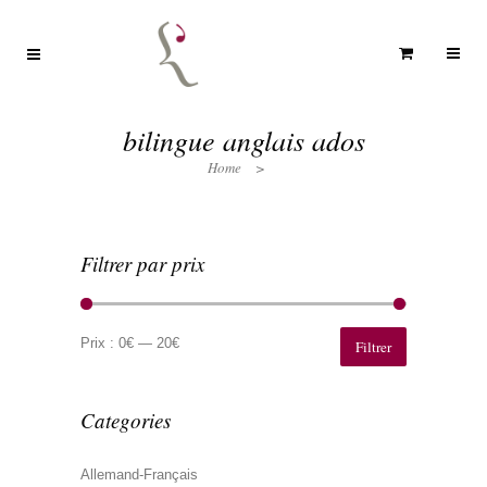
bilingue anglais ados
Home
>
Filtrer par prix
Prix
Prix
min
max
Prix :
0€
—
20€
Filtrer
Categories
Allemand-Français