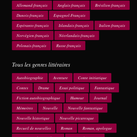
Allemand-français
Anglais-français
Brésilien-français
Danois-français
Espagnol-Français
Espéranto-français
Islandais-français
Italien-français
Norvégien-français
Néerlandais-français
Polonais-français
Russe-français
Tous les genres littéraires
Autobiographie
Aventure
Conte initiatique
Contes
Drame
Essai politique
Fantastique
Fiction autobiographique
Humour
Journal
Mémoires
Nouvelle
Nouvelle fantastique
Nouvelle historique
Nouvelle picaresque
Recueil de nouvelles
Roman
Roman, apologue