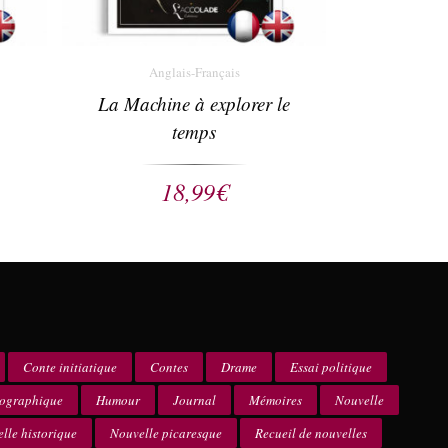
Anglais-Français
La Machine à explorer le
temps
18,99
€
Conte initiatique
Contes
Drame
Essai politique
iographique
Humour
Journal
Mémoires
Nouvelle
lle historique
Nouvelle picaresque
Recueil de nouvelles