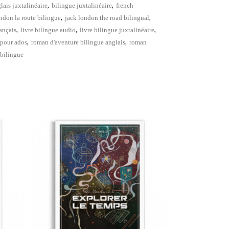
,
,
lais juxtalinéaire
bilingue juxtalinéaire
french
,
,
ndon la route bilingue
jack london the road bilingual
,
,
,
rançais
livre bilingue audio
livre bilingue juxtalinéaire
,
,
 pour ados
roman d'aventure bilingue anglais
roman
 bilingue