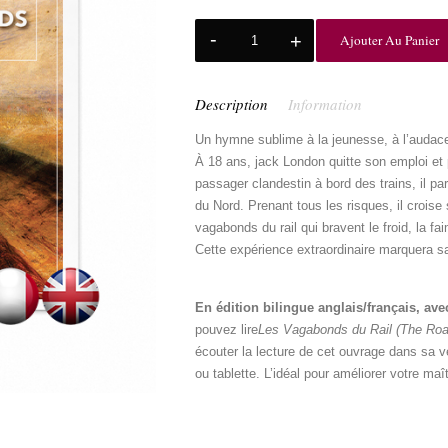
Ajouter Au Panier
Description
Information
Un hymne sublime à la jeunesse, à l’audace, 
À 18 ans, jack London quitte son emploi et
passager clandestin à bord des trains, il pa
du Nord. Prenant tous les risques, il crois
vagabonds du rail qui bravent le froid, la fai
Cette expérience extraordinaire marquera sa
Jack London bilingu
En édition bilingue anglais/français, ave
pouvez lire
Les Vagabonds du Rail (The Roa
écouter la lecture de cet ouvrage dans sa v
ou tablette. L’idéal pour améliorer votre maî
livre bilingue anglai