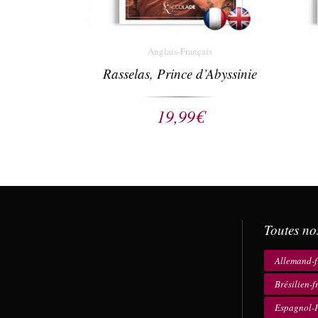
Anglais-Français
Rasselas, Prince d’Abyssinie
19,99
€
Toutes no
Allemand-f
Brésilien-f
Espagnol-F