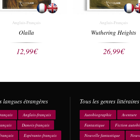
Anglais-Français
Anglais-Français
Olalla
Wuthering Heights
12,99
€
26,99
€
s langues étrangères
Tous les genres littéraires
rançais
Anglais-français
Autobiographie
Aventure
rançais
Danois-français
Fantastique
Fiction autob
rançais
Espéranto-français
Nouvelle fantastique
Nouve