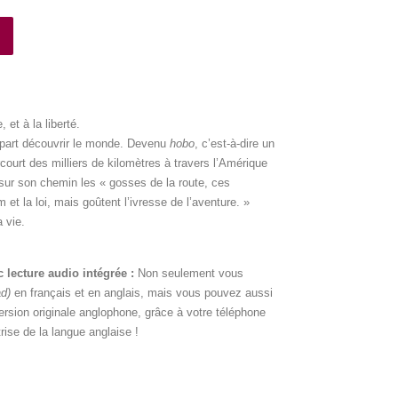
et à la liberté.
 part découvrir le monde. Devenu
hobo
, c’est-à-dire un
rcourt des milliers de kilomètres à travers l’Amérique
e sur son chemin les « gosses de la route, ces
m et la loi, mais goûtent l’ivresse de l’aventure. »
 vie.
e
c lecture audio intégrée :
Non seulement vous
d)
en français et en anglais, mais vous pouvez aussi
ersion originale anglophone, grâce à votre téléphone
trise de la langue anglaise !
s pour ados