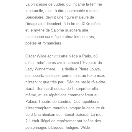
La princesse de Judée, qui incarne la femme
« naturelle, c’est-à-dire abominable » selon
Baudelaire, devint une figure majeure de
l’imaginaire décadent, à la fin du XIXe siècle,
et le mythe de Salomé suscitera une
fascination sans égale chez les peintres,
poètes et romanciers.
Salomé Oscar Wilde
bilingue
Oscar Wilde écrivit cette pièce à Paris, où il
s’était retiré après avoir achevé L’Éventail de
Lady Windermere. Il la dédia à Pierre Louÿs,
qui apporta quelques corrections au texte mais
n’intervint que très peu. Séduite par le rôle-titre,
Sarah Bernhardt décida de l’interpréter elle-
même, et les répétitions commencèrent au
Palace Theatre de Londres. Ces répétitions
s’interrompirent toutefois lorsque la censure du
Lord Chamberlain eut interdit
Salomé.
Le motif
? Il était illégal de représenter sur scène des
personnages bibliques. Indigné, Wilde