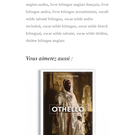
,
,
anglais audio
livre bilingue anglais français
livre
,
,
bilingue audio
livre bilingue juxtalinéaire
oscafr
,
wilde salomé bilingue
oscar wilde audio
,
,
included
oscar wilde bilingue
oscar wilde french
,
,
,
bilingual
oscar wilde salomé
oscar wilde théâtre
théâtre bilingue anglais
Vous aimerez aussi :