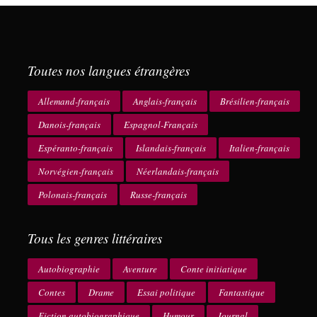
Toutes nos langues étrangères
Allemand-français
Anglais-français
Brésilien-français
Danois-français
Espagnol-Français
Espéranto-français
Islandais-français
Italien-français
Norvégien-français
Néerlandais-français
Polonais-français
Russe-français
Tous les genres littéraires
Autobiographie
Aventure
Conte initiatique
Contes
Drame
Essai politique
Fantastique
Fiction autobiographique
Humour
Journal