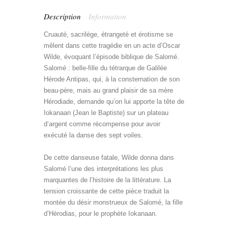
Description
Information
Cruauté, sacrilège, étrangeté et érotisme se
mêlent dans cette tragédie en un acte d’Oscar
Wilde, évoquant l’épisode biblique de Salomé.
Salomé : belle-fille du tétrarque de Galilée
Hérode Antipas, qui, à la consternation de son
beau-père, mais au grand plaisir de sa mère
Hérodiade, demande qu’on lui apporte la tête de
Iokanaan (Jean le Baptiste) sur un plateau
d’argent comme récompense pour avoir
exécuté la danse des sept voiles.
oscar wilde
bilingue anglais
De cette danseuse fatale, Wilde donna dans
Salomé l’une des interprétations les plus
marquantes de l’histoire de la littérature. La
tension croissante de cette pièce traduit la
montée du désir monstrueux de Salomé, la fille
d’Hérodias, pour le prophète Iokanaan.
livre bilingue anglais