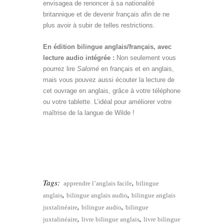
envisagea de renoncer à sa nationalité
britannique et de devenir français afin de ne
plus avoir à subir de telles restrictions.
théâtre bilingue anglais
En édition bilingue anglais/français, avec
lecture audio intégrée :
Non seulement vous
pourrez lire
Salomé
en français et en anglais,
mais vous pouvez aussi écouter la lecture de
cet ouvrage en anglais, grâce à votre téléphone
ou votre tablette. L’idéal pour améliorer votre
maîtrise de la langue de Wilde !
oscar wilde
bilingue anglais
Tags:
,
apprendre l’anglais facile
bilingue
,
,
anglais
bilingue anglais audio
bilingue anglais
,
,
juxtalinéaire
bilingue audio
bilingue
,
,
juxtalinéaire
livre bilingue anglais
livre bilingue