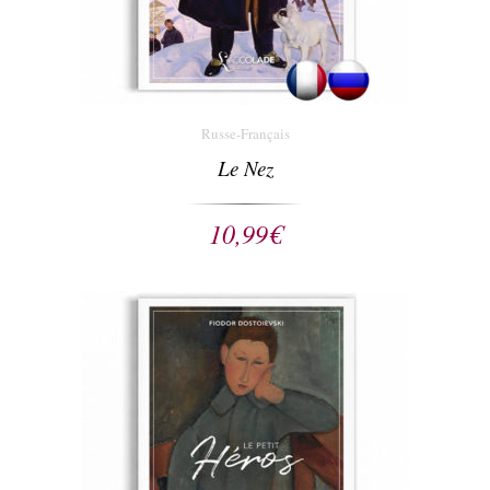
Russe-Français
Le Nez
10,99
€