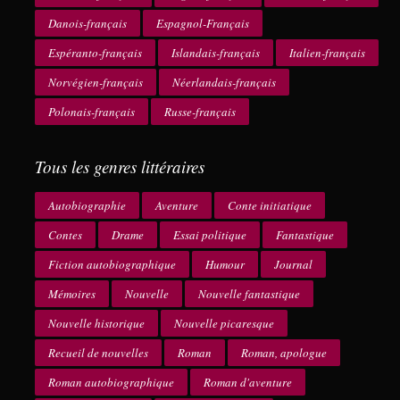
Danois-français
Espagnol-Français
Espéranto-français
Islandais-français
Italien-français
Norvégien-français
Néerlandais-français
Polonais-français
Russe-français
Tous les genres littéraires
Autobiographie
Aventure
Conte initiatique
Contes
Drame
Essai politique
Fantastique
Fiction autobiographique
Humour
Journal
Mémoires
Nouvelle
Nouvelle fantastique
Nouvelle historique
Nouvelle picaresque
Recueil de nouvelles
Roman
Roman, apologue
Roman autobiographique
Roman d'aventure