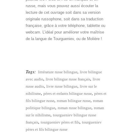
russe, mais vous pouvez aussi écouter la
lecture de cet ouvrage soit dans sa version
originale russophone, soit dans sa traduction
française, grâce à votre téléphone, tablette ou
webcam. L’idéal pour améliorer votre maîtrise
de la langue de Tourgueniev, ou de Molière !
Tourgueniev bilingue
russe
Tags:
,
littérature russe bilingue
livre bilingue
,
,
avec audio
livre bilingue russe français
livre
,
,
russe audio
livre russe bilingue
livre sur le
,
,
nihilisme
pères et enfants bilingue russe
pères et
,
,
fils bilingue russe
roman bilingue russe
roman
,
,
politique bilingue
roman russe bilingue
roman
,
sur le nihilisme
tourgueniev bilingue russe
,
,
français
tourgueniev pères et fils
tourgueniev
pères et fils bilingue russe