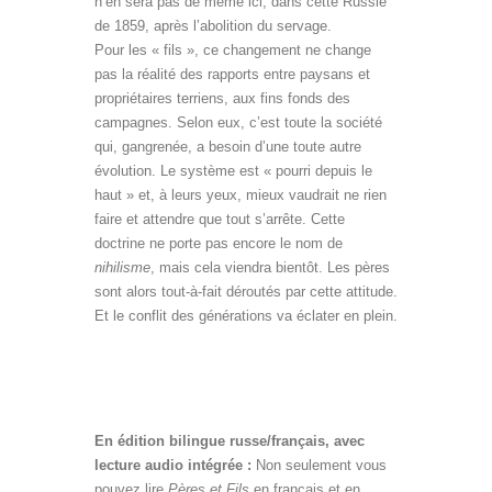
n’en sera pas de même ici, dans cette Russie
de 1859, après l’abolition du servage.
Pour les « fils », ce changement ne change
pas la réalité des rapports entre paysans et
propriétaires terriens, aux fins fonds des
campagnes. Selon eux, c’est toute la société
qui, gangrenée, a besoin d’une toute autre
évolution. Le système est « pourri depuis le
haut » et, à leurs yeux, mieux vaudrait ne rien
faire et attendre que tout s’arrête. Cette
doctrine ne porte pas encore le nom de
nihilisme
, mais cela viendra bientôt. Les pères
sont alors tout-à-fait déroutés par cette attitude.
Et le conflit des générations va éclater en plein.
Pères et Fils
bilingue russe
En édition bilingue russe/français, avec
lecture audio intégrée :
Non seulement vous
pouvez lire
Pères et Fils
en français et en