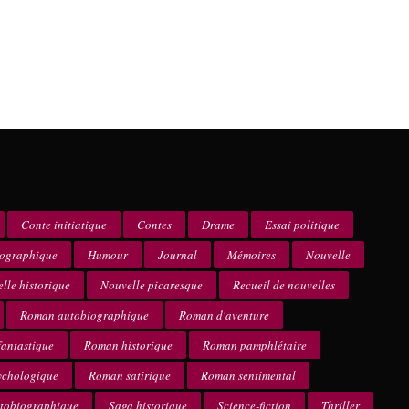
Conte initiatique
Contes
Drame
Essai politique
iographique
Humour
Journal
Mémoires
Nouvelle
lle historique
Nouvelle picaresque
Recueil de nouvelles
Roman autobiographique
Roman d'aventure
antastique
Roman historique
Roman pamphlétaire
ychologique
Roman satirique
Roman sentimental
utobiographique
Saga historique
Science-fiction
Thriller