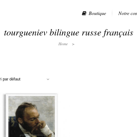
Boutique
Notre co
tourgueniev bilingue russe français
Home
>
ri par défaut