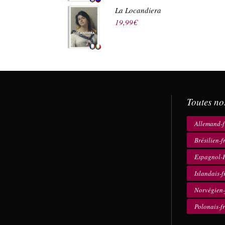
La Locandiera
19,99
€
Toutes no
Allemand-f
Brésilien-f
Espagnol-F
Islandais-f
Norvégien-
Polonais-f