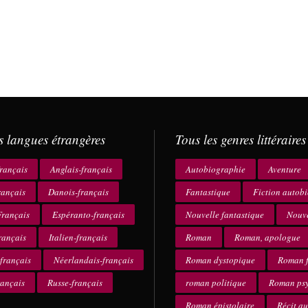
s langues étrangères
Tous les genres littéraires
rançais
Anglais-français
Autobiographie
Aventure
rançais
Danois-français
Fantastique
Fiction autob
rançais
Espéranto-français
Nouvelle fantastique
Nouve
rançais
Italien-français
Roman
Roman, apologue
français
Néerlandais-français
Roman dystopique
Roman f
rançais
Russe-français
roman politique
Roman ps
Roman épistolaire
Récit a