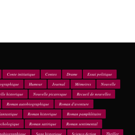
Conte initiatique
Contes
Drame
Essai politique
iographique
Humour
Journal
Mémoires
Nouvelle
lle historique
Nouvelle picaresque
Recueil de nouvelles
Roman autobiographique
Roman d'aventure
antastique
Roman historique
Roman pamphlétaire
ychologique
Roman satirique
Roman sentimental
utobiographique
Saga historique
Science-fiction
Thriller