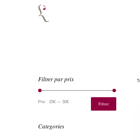
Filtrer par prix
T
Prix
Prix
min
max
Prix :
20€
—
30€
Filtrer
Categories