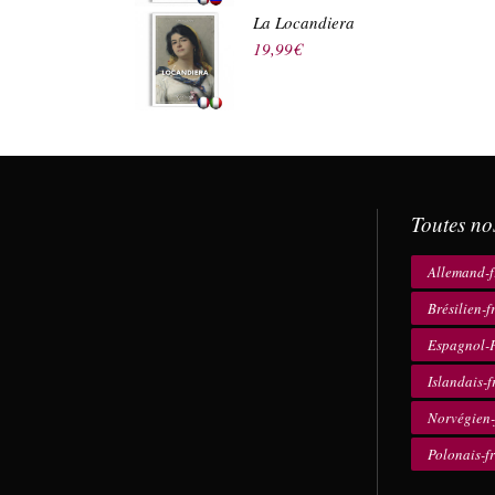
La Locandiera
19,99
€
Toutes no
Allemand-f
Brésilien-f
Espagnol-F
Islandais-f
Norvégien-
Polonais-f