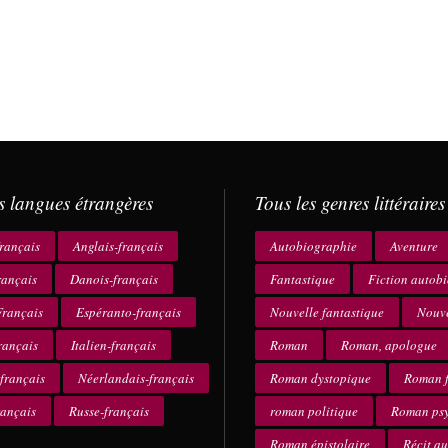
s langues étrangères
Tous les genres littéraires
rançais
Anglais-français
Autobiographie
Aventure
rançais
Danois-français
Fantastique
Fiction autob
rançais
Espéranto-français
Nouvelle fantastique
Nouve
rançais
Italien-français
Roman
Roman, apologue
français
Néerlandais-français
Roman dystopique
Roman f
rançais
Russe-français
roman politique
Roman ps
Roman épistolaire
Récit a