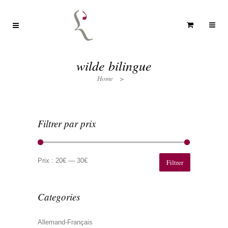
wilde bilingue
Home
>
Filtrer par prix
Prix
Prix
min
max
Prix :
20€
—
30€
Filtrer
Categories
Allemand-Français