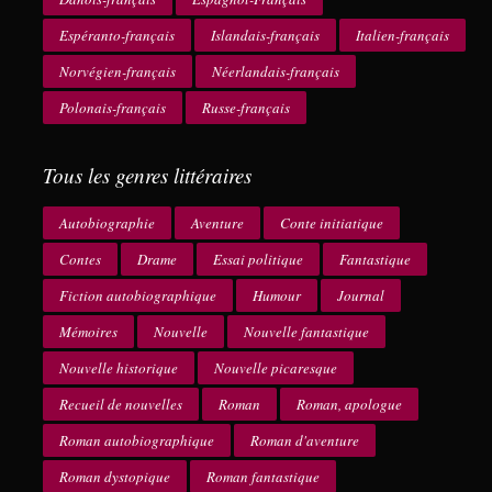
Espéranto-français
Islandais-français
Italien-français
Norvégien-français
Néerlandais-français
Polonais-français
Russe-français
Tous les genres littéraires
Autobiographie
Aventure
Conte initiatique
Contes
Drame
Essai politique
Fantastique
Fiction autobiographique
Humour
Journal
Mémoires
Nouvelle
Nouvelle fantastique
Nouvelle historique
Nouvelle picaresque
Recueil de nouvelles
Roman
Roman, apologue
Roman autobiographique
Roman d'aventure
Roman dystopique
Roman fantastique