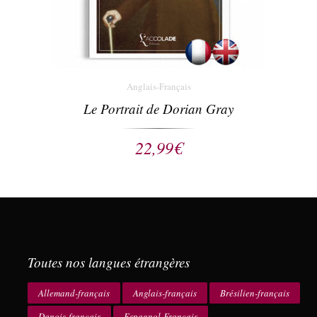
Anglais-Français
Le Portrait de Dorian Gray
22,99
€
Toutes nos langues étrangères
Allemand-français
Anglais-français
Brésilien-français
Danois-français
Espagnol-Français