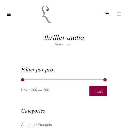
thriller audio
Home
>
Filtrer par prix
Prix
Prix
min
max
Prix :
20€
—
30€
Filtrer
Categories
Allemand-Français