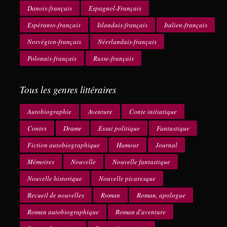
Danois-français
Espagnol-Français
Espéranto-français
Islandais-français
Italien-français
Norvégien-français
Néerlandais-français
Polonais-français
Russe-français
Tous les genres littéraires
Autobiographie
Aventure
Conte initiatique
Contes
Drame
Essai politique
Fantastique
Fiction autobiographique
Humour
Journal
Mémoires
Nouvelle
Nouvelle fantastique
Nouvelle historique
Nouvelle picaresque
Recueil de nouvelles
Roman
Roman, apologue
Roman autobiographique
Roman d'aventure