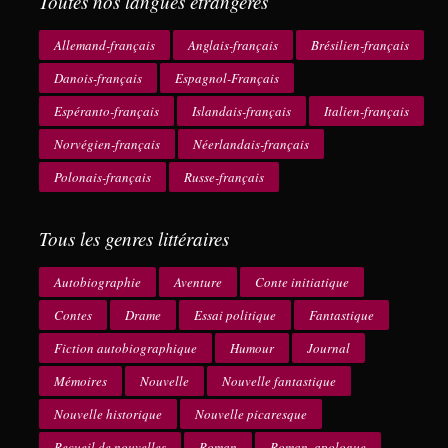
Toutes nos langues étrangères
Allemand-français
Anglais-français
Brésilien-français
Danois-français
Espagnol-Français
Espéranto-français
Islandais-français
Italien-français
Norvégien-français
Néerlandais-français
Polonais-français
Russe-français
Tous les genres littéraires
Autobiographie
Aventure
Conte initiatique
Contes
Drame
Essai politique
Fantastique
Fiction autobiographique
Humour
Journal
Mémoires
Nouvelle
Nouvelle fantastique
Nouvelle historique
Nouvelle picaresque
Recueil de nouvelles
Roman
Roman, apologue