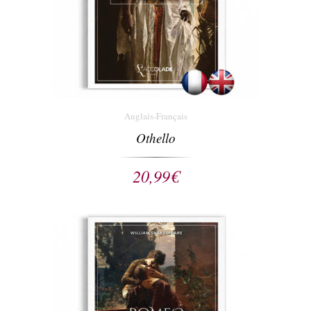
Anglais-Français
Othello
20,99
€