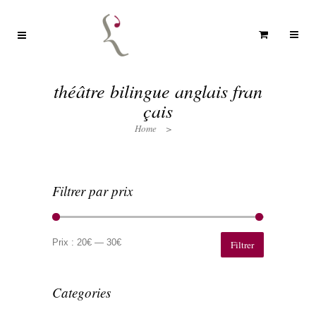
théâtre bilingue anglais fran
çais
Home
>
Filtrer par prix
Prix
Prix
min
max
Prix :
20€
—
30€
Filtrer
Categories