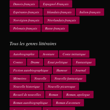
Danois-français
Espagnol-Français
Espéranto-français
Islandais-français
Italien-français
Norvégien-français
Néerlandais-français
Polonais-français
Russe-français
Tous les genres littéraires
Autobiographie
Aventure
Conte initiatique
Contes
Drame
Essai politique
Fantastique
Fiction autobiographique
Humour
Journal
Mémoires
Nouvelle
Nouvelle fantastique
Nouvelle historique
Nouvelle picaresque
Recueil de nouvelles
Roman
Roman, apologue
Roman autobiographique
Roman d'aventure