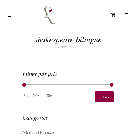
shakespeare bilingue
Home
>
Filtrer par prix
Prix
Prix
min
max
Prix :
20€
—
30€
Filtrer
Categories
Allemand-Français