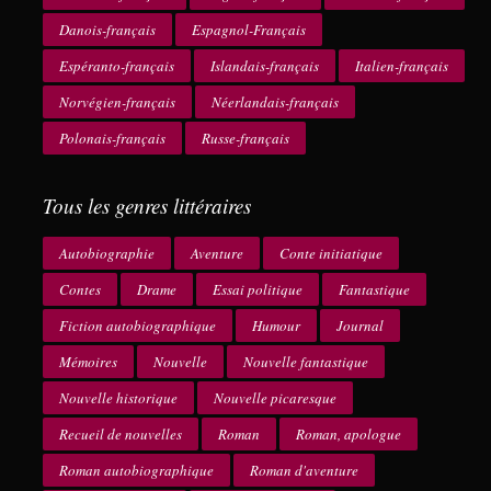
Danois-français
Espagnol-Français
Espéranto-français
Islandais-français
Italien-français
Norvégien-français
Néerlandais-français
Polonais-français
Russe-français
Tous les genres littéraires
Autobiographie
Aventure
Conte initiatique
Contes
Drame
Essai politique
Fantastique
Fiction autobiographique
Humour
Journal
Mémoires
Nouvelle
Nouvelle fantastique
Nouvelle historique
Nouvelle picaresque
Recueil de nouvelles
Roman
Roman, apologue
Roman autobiographique
Roman d'aventure