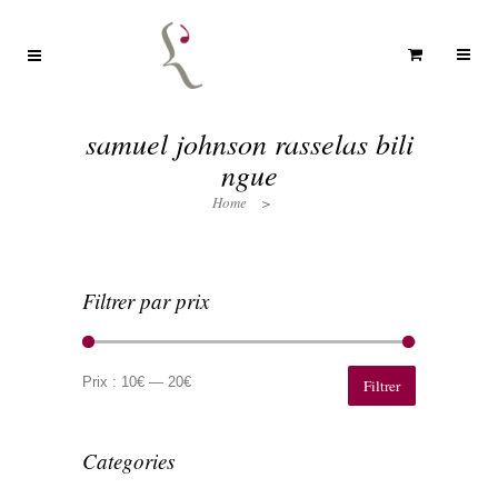
samuel johnson rasselas bili
ngue
Home
>
Filtrer par prix
Prix
Prix
min
max
Prix :
10€
—
20€
Filtrer
Categories