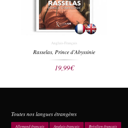
Anglais-Français
Rasselas, Prince d’Abyssinie
19,99
€
Toutes nos langues étrangères
Allemand-français
Anglais-français
Brésilien-français