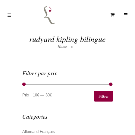
rudyard kipling bilingue
Home
>
Filtrer par prix
Prix
Prix
min
max
Prix :
10€
—
30€
Filtrer
Categories
Allemand-Français