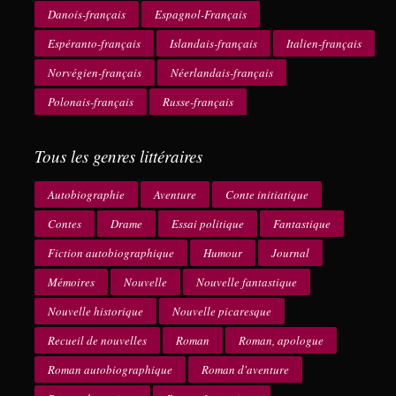
Danois-français
Espagnol-Français
Espéranto-français
Islandais-français
Italien-français
Norvégien-français
Néerlandais-français
Polonais-français
Russe-français
Tous les genres littéraires
Autobiographie
Aventure
Conte initiatique
Contes
Drame
Essai politique
Fantastique
Fiction autobiographique
Humour
Journal
Mémoires
Nouvelle
Nouvelle fantastique
Nouvelle historique
Nouvelle picaresque
Recueil de nouvelles
Roman
Roman, apologue
Roman autobiographique
Roman d'aventure