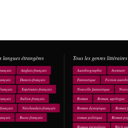
s langues étrangères
Tous les genres littéraires
rançais
Anglais-français
Autobiographie
Aventure
rançais
Danois-français
Fantastique
Fiction autob
rançais
Espéranto-français
Nouvelle fantastique
Nouve
rançais
Italien-français
Roman
Roman, apologue
français
Néerlandais-français
Roman dystopique
Roman f
rançais
Russe-français
roman politique
Roman ps
Roman épistolaire
Récit a