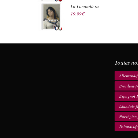
La Locandiera
19,99
€
Toutes no
Allemand-f
Brésilien-f
Espagnol-F
Islandais-f
Norvégien-
Polonais-f