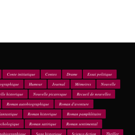
Conte initiatique
Contes
Drame
Essai politique
iographique
Humour
Journal
Mémoires
Nouvelle
lle historique
Nouvelle picaresque
Recueil de nouvelles
Roman autobiographique
Roman d'aventure
antastique
Roman historique
Roman pamphlétaire
ychologique
Roman satirique
Roman sentimental
utobiographique
Saga historique
Science-fiction
Thriller