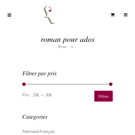
roman pour ados
Home
>
Filtrer par prix
Prix
Prix
min
max
Prix :
20€
—
30€
Filtrer
Categories
Allemand-Français