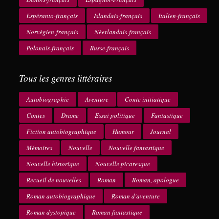
Espéranto-français
Islandais-français
Italien-français
Norvégien-français
Néerlandais-français
Polonais-français
Russe-français
Tous les genres littéraires
Autobiographie
Aventure
Conte initiatique
Contes
Drame
Essai politique
Fantastique
Fiction autobiographique
Humour
Journal
Mémoires
Nouvelle
Nouvelle fantastique
Nouvelle historique
Nouvelle picaresque
Recueil de nouvelles
Roman
Roman, apologue
Roman autobiographique
Roman d'aventure
Roman dystopique
Roman fantastique