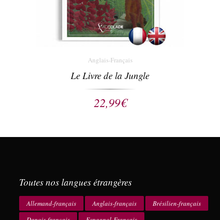
Anglais-Français
Le Livre de la Jungle
22,99
€
Toutes nos langues étrangères
Allemand-français
Anglais-français
Brésilien-français
Danois-français
Espagnol-Français