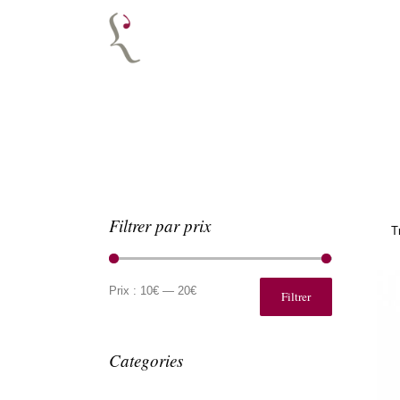
Filtrer par prix
T
Prix
Prix
min
max
Prix :
10€
—
20€
Filtrer
Categories