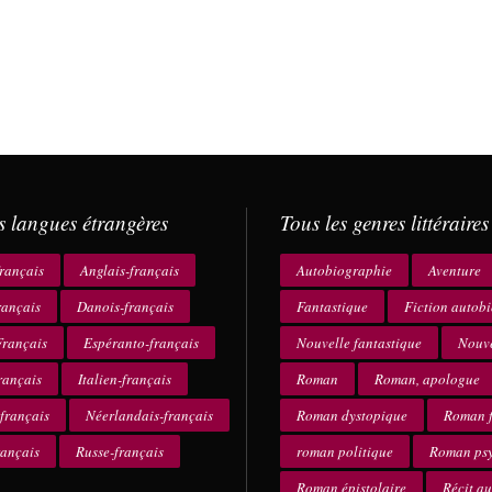
s langues étrangères
Tous les genres littéraires
rançais
Anglais-français
Autobiographie
Aventure
rançais
Danois-français
Fantastique
Fiction autob
rançais
Espéranto-français
Nouvelle fantastique
Nouve
rançais
Italien-français
Roman
Roman, apologue
français
Néerlandais-français
Roman dystopique
Roman f
rançais
Russe-français
roman politique
Roman ps
Roman épistolaire
Récit a