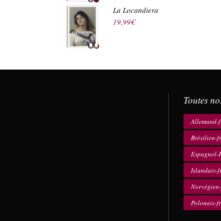
La Locandiera
19,99
€
Toutes no
Allemand-f
Brésilien-f
Espagnol-F
Islandais-f
Norvégien-
Polonais-f