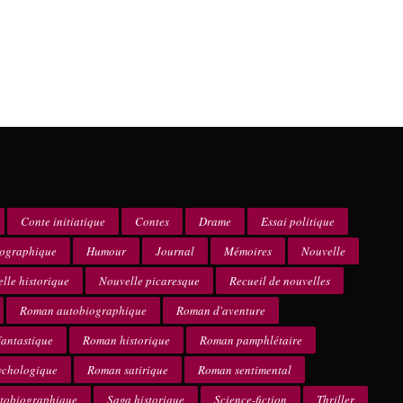
Conte initiatique
Contes
Drame
Essai politique
iographique
Humour
Journal
Mémoires
Nouvelle
lle historique
Nouvelle picaresque
Recueil de nouvelles
Roman autobiographique
Roman d'aventure
antastique
Roman historique
Roman pamphlétaire
ychologique
Roman satirique
Roman sentimental
utobiographique
Saga historique
Science-fiction
Thriller