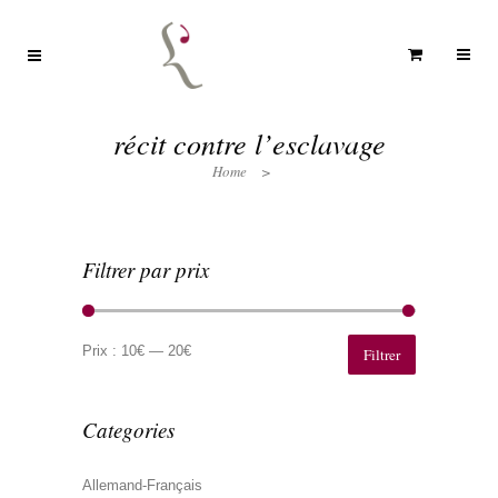
récit contre l’esclavage
Home
>
Filtrer par prix
Prix
Prix
min
max
Prix :
10€
—
20€
Filtrer
Categories
Allemand-Français