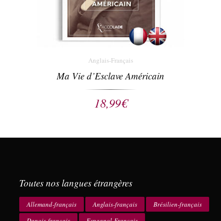
Anglais-Français
Ma Vie d’Esclave Américain
18,99
€
Toutes nos langues étrangères
Allemand-français
Anglais-français
Brésilien-français
Danois-français
Espagnol-Français