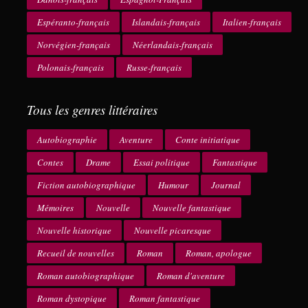
Espéranto-français
Islandais-français
Italien-français
Norvégien-français
Néerlandais-français
Polonais-français
Russe-français
Tous les genres littéraires
Autobiographie
Aventure
Conte initiatique
Contes
Drame
Essai politique
Fantastique
Fiction autobiographique
Humour
Journal
Mémoires
Nouvelle
Nouvelle fantastique
Nouvelle historique
Nouvelle picaresque
Recueil de nouvelles
Roman
Roman, apologue
Roman autobiographique
Roman d'aventure
Roman dystopique
Roman fantastique