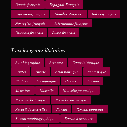
Danois-français
Espagnol-Français
Espéranto-français
Islandais-français
Italien-français
Norvégien-français
Néerlandais-français
Polonais-français
Russe-français
Tous les genres littéraires
Autobiographie
Aventure
Conte initiatique
Contes
Drame
Essai politique
Fantastique
Fiction autobiographique
Humour
Journal
Mémoires
Nouvelle
Nouvelle fantastique
Nouvelle historique
Nouvelle picaresque
Recueil de nouvelles
Roman
Roman, apologue
Roman autobiographique
Roman d'aventure