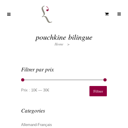
pouchkine bilingue
Home
>
Filtrer par prix
Prix
Prix
min
max
Prix :
10€
—
30€
Filtrer
Categories
Allemand-Français