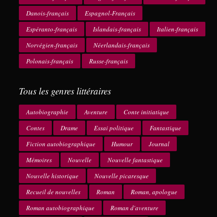
Danois-français
Espagnol-Français
Espéranto-français
Islandais-français
Italien-français
Norvégien-français
Néerlandais-français
Polonais-français
Russe-français
Tous les genres littéraires
Autobiographie
Aventure
Conte initiatique
Contes
Drame
Essai politique
Fantastique
Fiction autobiographique
Humour
Journal
Mémoires
Nouvelle
Nouvelle fantastique
Nouvelle historique
Nouvelle picaresque
Recueil de nouvelles
Roman
Roman, apologue
Roman autobiographique
Roman d'aventure