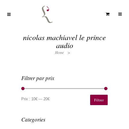
nicolas machiavel le prince
audio
Home
>
Filtrer par prix
Prix
Prix
min
max
Prix :
10€
—
20€
Filtrer
Categories