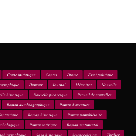
Conte initiatique
Contes
Drame
Essai politique
iographique
Humour
Journal
Mémoires
Nouvelle
lle historique
Nouvelle picaresque
Recueil de nouvelles
Roman autobiographique
Roman d'aventure
antastique
Roman historique
Roman pamphlétaire
ychologique
Roman satirique
Roman sentimental
utobiographique
Saga historique
Science-fiction
Thriller