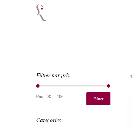
Filtrer par prix
T
Prix
Prix
min
max
Prix :
0€
—
10€
Filtrer
Categories