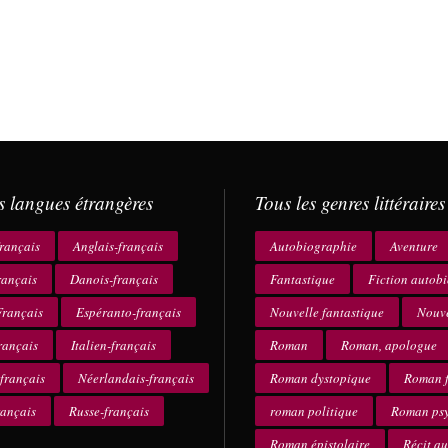
s langues étrangères
Tous les genres littéraires
rançais
Anglais-français
Autobiographie
Aventure
rançais
Danois-français
Fantastique
Fiction autob
rançais
Espéranto-français
Nouvelle fantastique
Nouve
rançais
Italien-français
Roman
Roman, apologue
français
Néerlandais-français
Roman dystopique
Roman f
rançais
Russe-français
roman politique
Roman ps
Roman épistolaire
Récit a