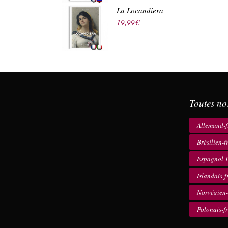
La Locandiera
19,99
€
Toutes no
Allemand-f
Brésilien-f
Espagnol-F
Islandais-f
Norvégien-
Polonais-f