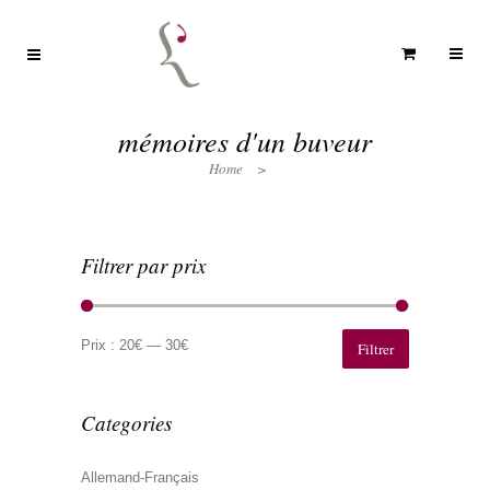
mémoires d'un buveur
Home
>
Filtrer par prix
Prix
Prix
min
max
Prix :
20€
—
30€
Filtrer
Categories
Allemand-Français