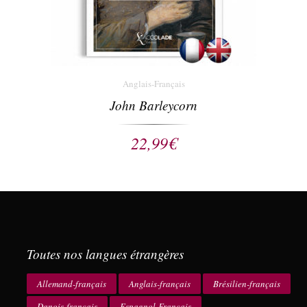
Anglais-Français
John Barleycorn
22,99
€
Toutes nos langues étrangères
Allemand-français
Anglais-français
Brésilien-français
Danois-français
Espagnol-Français