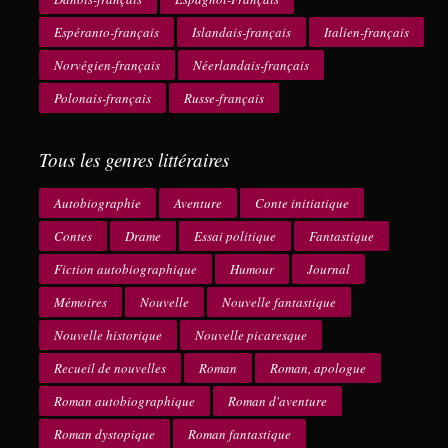
Espéranto-français
Islandais-français
Italien-français
Norvégien-français
Néerlandais-français
Polonais-français
Russe-français
Tous les genres littéraires
Autobiographie
Aventure
Conte initiatique
Contes
Drame
Essai politique
Fantastique
Fiction autobiographique
Humour
Journal
Mémoires
Nouvelle
Nouvelle fantastique
Nouvelle historique
Nouvelle picaresque
Recueil de nouvelles
Roman
Roman, apologue
Roman autobiographique
Roman d'aventure
Roman dystopique
Roman fantastique