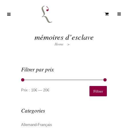
mémoires d’esclave
Home
>
Filtrer par prix
Prix
Prix
min
max
Prix :
10€
—
20€
Filtrer
Categories
Allemand-Français