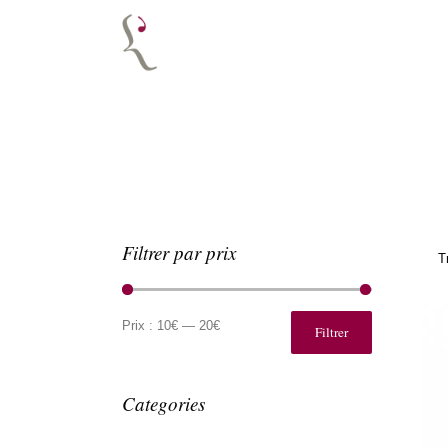
Filtrer par prix
T
Prix
Prix
min
max
Prix :
10€
—
20€
Filtrer
Categories