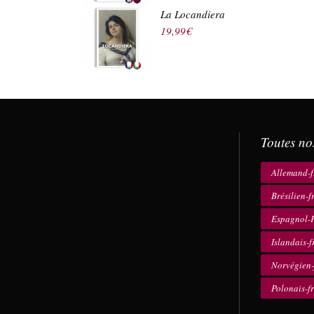
La Locandiera
19,99
€
Toutes no
Allemand-f
Brésilien-f
Espagnol-F
Islandais-f
Norvégien-
Polonais-f