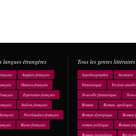
s langues étrangères
Tous les genres littéraires
rançais
Anglais-français
Autobiographie
Aventure
rançais
Danois-français
Fantastique
Fiction autob
rançais
Espéranto-français
Nouvelle fantastique
Nouve
rançais
Italien-français
Roman
Roman, apologue
français
Néerlandais-français
Roman dystopique
Roman f
rançais
Russe-français
roman politique
Roman ps
Roman épistolaire
Récit a