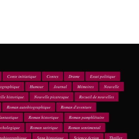
Conte initiatique
Contes
Drame
Essai politique
iographique
Humour
Journal
Mémoires
Nouvelle
lle historique
Nouvelle picaresque
Recueil de nouvelles
Roman autobiographique
Roman d'aventure
antastique
Roman historique
Roman pamphlétaire
ychologique
Roman satirique
Roman sentimental
utobiographique
Saga historique
Science-fiction
Thriller