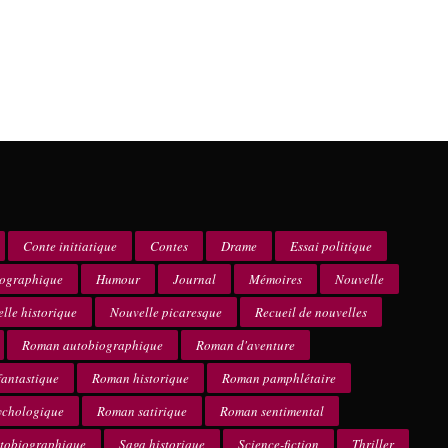
Conte initiatique
Contes
Drame
Essai politique
iographique
Humour
Journal
Mémoires
Nouvelle
lle historique
Nouvelle picaresque
Recueil de nouvelles
Roman autobiographique
Roman d'aventure
antastique
Roman historique
Roman pamphlétaire
ychologique
Roman satirique
Roman sentimental
utobiographique
Saga historique
Science-fiction
Thriller