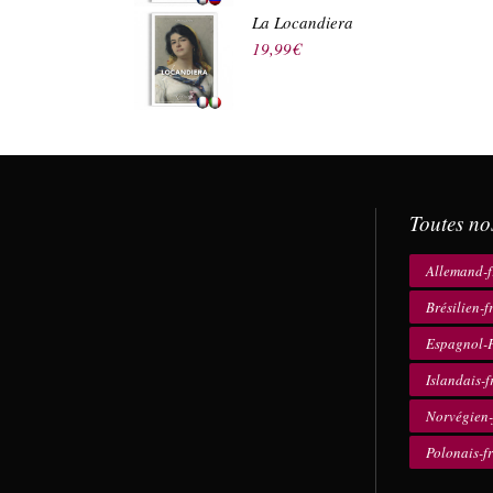
La Locandiera
19,99
€
Toutes no
Allemand-f
Brésilien-f
Espagnol-F
Islandais-f
Norvégien-
Polonais-f