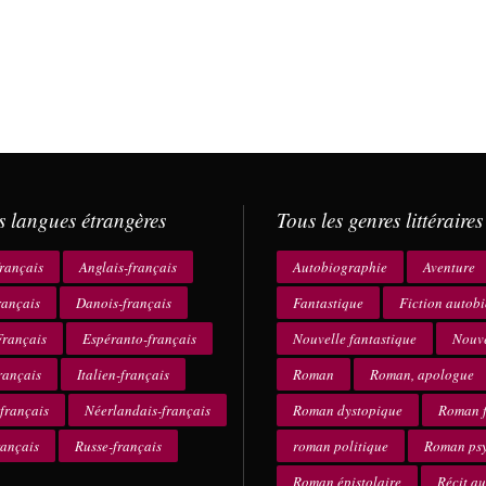
s langues étrangères
Tous les genres littéraires
rançais
Anglais-français
Autobiographie
Aventure
rançais
Danois-français
Fantastique
Fiction autob
rançais
Espéranto-français
Nouvelle fantastique
Nouve
rançais
Italien-français
Roman
Roman, apologue
français
Néerlandais-français
Roman dystopique
Roman f
rançais
Russe-français
roman politique
Roman ps
Roman épistolaire
Récit a