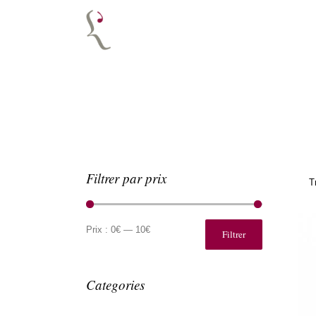
Filtrer par prix
T
Prix
Prix
min
max
Prix :
0€
—
10€
Filtrer
Categories