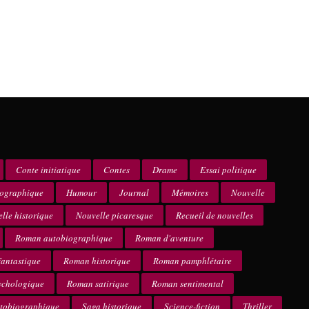
Conte initiatique
Contes
Drame
Essai politique
iographique
Humour
Journal
Mémoires
Nouvelle
lle historique
Nouvelle picaresque
Recueil de nouvelles
Roman autobiographique
Roman d'aventure
antastique
Roman historique
Roman pamphlétaire
ychologique
Roman satirique
Roman sentimental
utobiographique
Saga historique
Science-fiction
Thriller