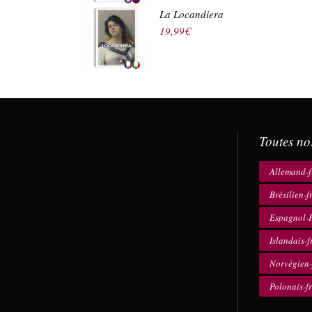
La Locandiera
19,99
€
Toutes no
Allemand-f
Brésilien-f
Espagnol-F
Islandais-f
Norvégien-
Polonais-f