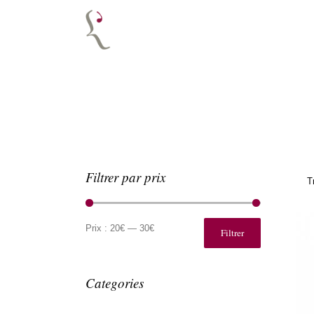
Filtrer par prix
T
Prix
Prix
min
max
Prix :
20€
—
30€
Filtrer
Categories