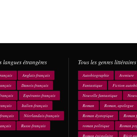
s langues étrangères
Tous les genres littéraires
rançais
Anglais-français
Autobiographie
Aventure
rançais
Danois-français
Fantastique
Fiction autob
rançais
Espéranto-français
Nouvelle fantastique
Nouve
rançais
Italien-français
Roman
Roman, apologue
français
Néerlandais-français
Roman dystopique
Roman f
rançais
Russe-français
roman politique
Roman ps
Roman épistolaire
Récit a