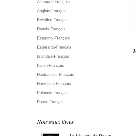
Allemand-Français
Anglais-Français
Brésilien-Français
Danois-Français
Espagnol-Français
Espéranto-Français
M
Islandais-Français
Italien-Français
Néerlandais-Français
Norvégien-Français
Polonais-Français
Russe-Français
Nouveaux livres
La Légende de Sleepy