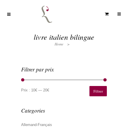
livre italien bilingue
Home
>
Filtrer par prix
Prix
Prix
min
max
Prix :
10€
—
20€
Filtrer
Categories
Allemand-Français