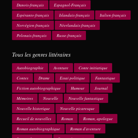
Danois-français
Espagnol-Français
Espéranto-français
Islandais-français
Italien-français
Norvégien-français
Néerlandais-français
Polonais-français
Russe-français
Tous les genres littéraires
Autobiographie
Aventure
Conte initiatique
Contes
Drame
Essai politique
Fantastique
Fiction autobiographique
Humour
Journal
Mémoires
Nouvelle
Nouvelle fantastique
Nouvelle historique
Nouvelle picaresque
Recueil de nouvelles
Roman
Roman, apologue
Roman autobiographique
Roman d'aventure