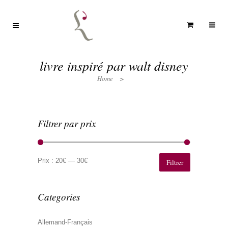
livre inspiré par walt disney
Home
>
Filtrer par prix
Prix
Prix
min
max
Prix :
20€
—
30€
Filtrer
Categories
Allemand-Français