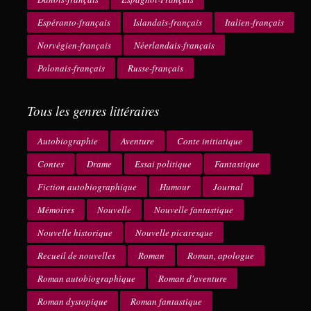
Espéranto-français
Islandais-français
Italien-français
Norvégien-français
Néerlandais-français
Polonais-français
Russe-français
Tous les genres littéraires
Autobiographie
Aventure
Conte initiatique
Contes
Drame
Essai politique
Fantastique
Fiction autobiographique
Humour
Journal
Mémoires
Nouvelle
Nouvelle fantastique
Nouvelle historique
Nouvelle picaresque
Recueil de nouvelles
Roman
Roman, apologue
Roman autobiographique
Roman d'aventure
Roman dystopique
Roman fantastique