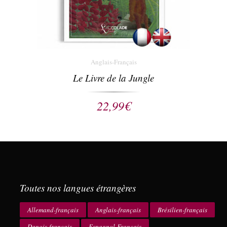
Anglais-Français
Le Livre de la Jungle
22,99
€
Toutes nos langues étrangères
Allemand-français
Anglais-français
Brésilien-français
Danois-français
Espagnol-Français