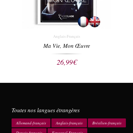
Anglais-Français
Ma Vie, Mon Œuvre
26,99
€
Toutes nos langues étrangères
Allemand-français
Anglais-français
Brésilien-français
Danois-français
Espagnol-Français