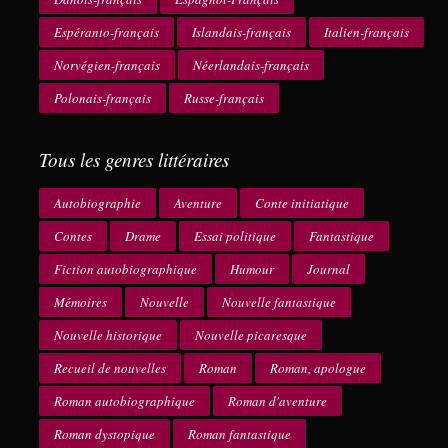
Espéranto-français
Islandais-français
Italien-français
Norvégien-français
Néerlandais-français
Polonais-français
Russe-français
Tous les genres littéraires
Autobiographie
Aventure
Conte initiatique
Contes
Drame
Essai politique
Fantastique
Fiction autobiographique
Humour
Journal
Mémoires
Nouvelle
Nouvelle fantastique
Nouvelle historique
Nouvelle picaresque
Recueil de nouvelles
Roman
Roman, apologue
Roman autobiographique
Roman d'aventure
Roman dystopique
Roman fantastique