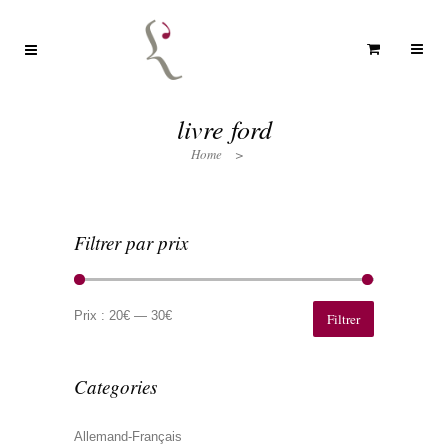
livre ford
Home
>
Filtrer par prix
Prix
Prix
min
max
Prix :
20€
—
30€
Filtrer
Categories
Allemand-Français