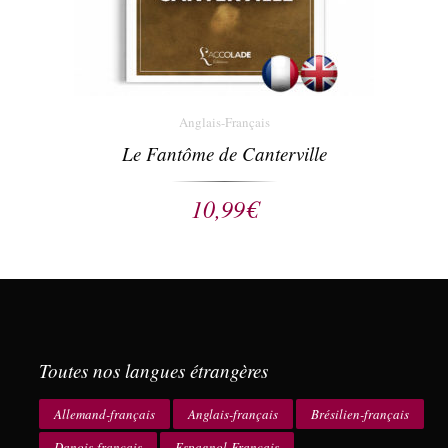
Anglais-Français
Le Fantôme de Canterville
10,99
€
Toutes nos langues étrangères
Allemand-français
Anglais-français
Brésilien-français
Danois-français
Espagnol-Français