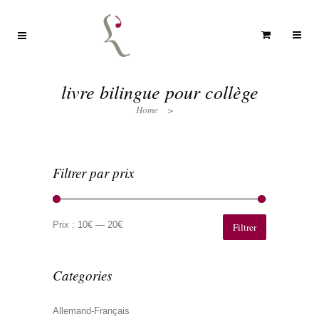
livre bilingue pour collège
Home
>
Filtrer par prix
Prix
Prix
min
max
Prix :
10€
—
20€
Filtrer
Categories
Allemand-Français