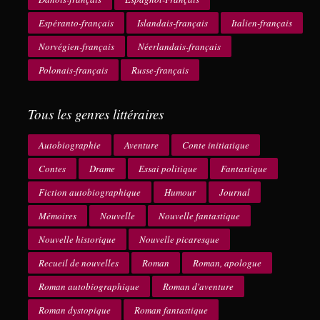
Espéranto-français
Islandais-français
Italien-français
Norvégien-français
Néerlandais-français
Polonais-français
Russe-français
Tous les genres littéraires
Autobiographie
Aventure
Conte initiatique
Contes
Drame
Essai politique
Fantastique
Fiction autobiographique
Humour
Journal
Mémoires
Nouvelle
Nouvelle fantastique
Nouvelle historique
Nouvelle picaresque
Recueil de nouvelles
Roman
Roman, apologue
Roman autobiographique
Roman d'aventure
Roman dystopique
Roman fantastique