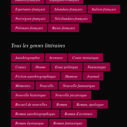
Espéranto-français
Islandais-français
Italien-français
Norvégien-français
Néerlandais-français
Polonais-français
Russe-français
Tous les genres littéraires
Autobiographie
Aventure
Conte initiatique
Contes
Drame
Essai politique
Fantastique
Fiction autobiographique
Humour
Journal
Mémoires
Nouvelle
Nouvelle fantastique
Nouvelle historique
Nouvelle picaresque
Recueil de nouvelles
Roman
Roman, apologue
Roman autobiographique
Roman d'aventure
Roman dystopique
Roman fantastique