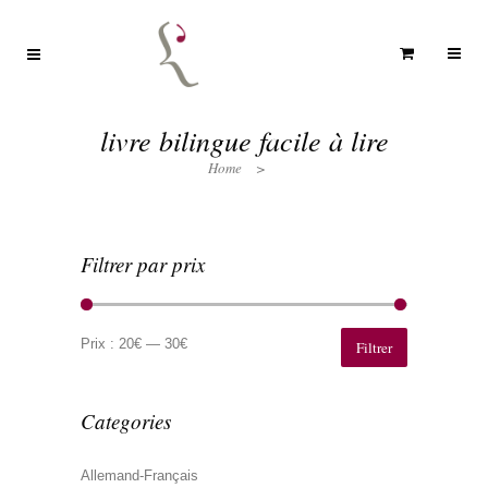
livre bilingue facile à lire
Home
>
Filtrer par prix
Prix
Prix
min
max
Prix :
20€
—
30€
Filtrer
Categories
Allemand-Français