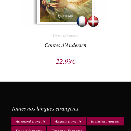
Danois-Français
Contes d’Andersen
22,99
€
Toutes nos langues étrangères
Allemand-français
Anglais-français
Brésilien-français
Danois-français
Espagnol-Français