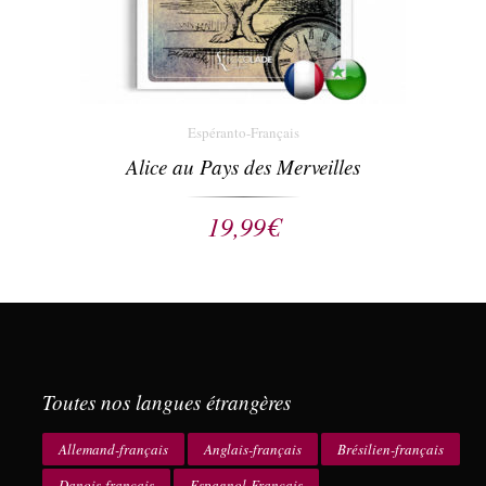
Espéranto-Français
Alice au Pays des Merveilles
19,99
€
Toutes nos langues étrangères
Allemand-français
Anglais-français
Brésilien-français
Danois-français
Espagnol-Français