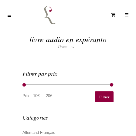
livre audio en espéranto
Home
>
Filtrer par prix
Prix
Prix
min
max
Prix :
10€
—
20€
Filtrer
Categories
Allemand-Français