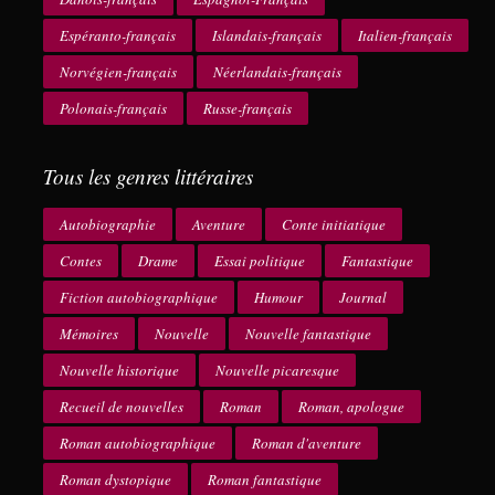
Espéranto-français
Islandais-français
Italien-français
Norvégien-français
Néerlandais-français
Polonais-français
Russe-français
Tous les genres littéraires
Autobiographie
Aventure
Conte initiatique
Contes
Drame
Essai politique
Fantastique
Fiction autobiographique
Humour
Journal
Mémoires
Nouvelle
Nouvelle fantastique
Nouvelle historique
Nouvelle picaresque
Recueil de nouvelles
Roman
Roman, apologue
Roman autobiographique
Roman d'aventure
Roman dystopique
Roman fantastique