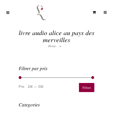
livre audio alice au pays des
merveilles
Home
>
Filtrer par prix
Prix
Prix
min
max
Prix :
10€
—
20€
Filtrer
Categories