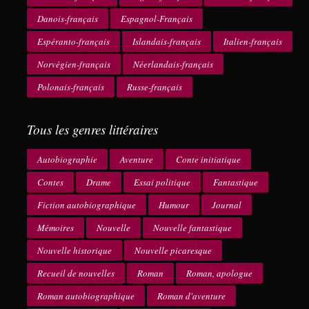
Danois-français
Espagnol-Français
Espéranto-français
Islandais-français
Italien-français
Norvégien-français
Néerlandais-français
Polonais-français
Russe-français
Tous les genres littéraires
Autobiographie
Aventure
Conte initiatique
Contes
Drame
Essai politique
Fantastique
Fiction autobiographique
Humour
Journal
Mémoires
Nouvelle
Nouvelle fantastique
Nouvelle historique
Nouvelle picaresque
Recueil de nouvelles
Roman
Roman, apologue
Roman autobiographique
Roman d'aventure