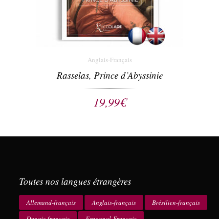
Anglais-Français
Rasselas, Prince d’Abyssinie
19,99
€
Toutes nos langues étrangères
Allemand-français
Anglais-français
Brésilien-français
Danois-français
Espagnol-Français