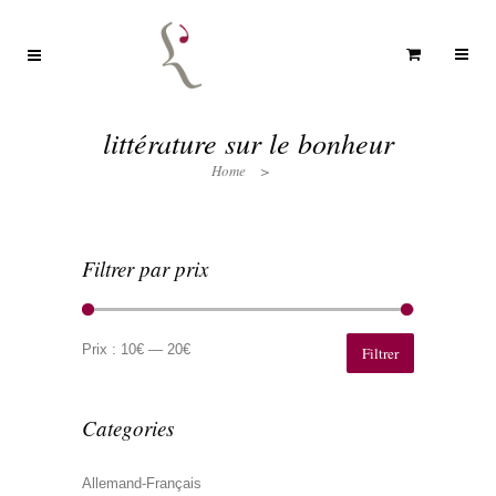
littérature sur le bonheur
Home
>
Filtrer par prix
Prix
Prix
min
max
Prix :
10€
—
20€
Filtrer
Categories
Allemand-Français