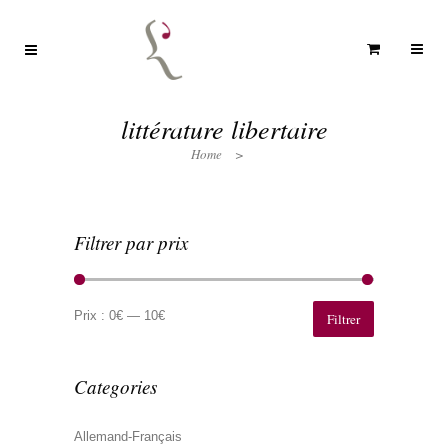
littérature libertaire
Home
>
Filtrer par prix
Prix
Prix
min
max
Prix :
0€
—
10€
Filtrer
Categories
Allemand-Français