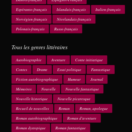
Espéranto-français
Islandais-français
Italien-français
Norvégien-français
Néerlandais-français
Polonais-français
Russe-français
Tous les genres littéraires
Autobiographie
Aventure
Conte initiatique
Contes
Drame
Essai politique
Fantastique
Fiction autobiographique
Humour
Journal
Mémoires
Nouvelle
Nouvelle fantastique
Nouvelle historique
Nouvelle picaresque
Recueil de nouvelles
Roman
Roman, apologue
Roman autobiographique
Roman d'aventure
Roman dystopique
Roman fantastique