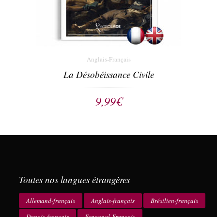
Anglais-Français
La Désobéissance Civile
9,99
€
Toutes nos langues étrangères
Allemand-français
Anglais-français
Brésilien-français
Danois-français
Espagnol-Français