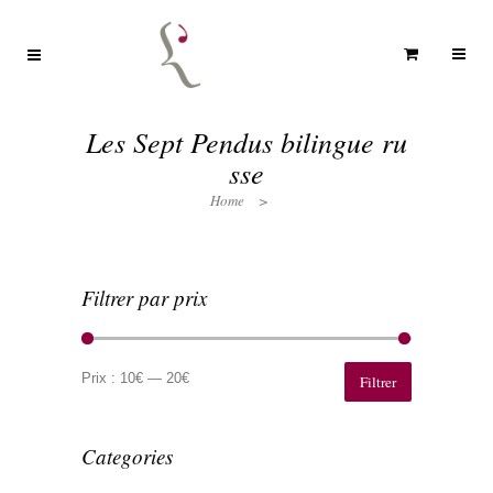
Les Sept Pendus bilingue ru
sse
Home
>
Filtrer par prix
Prix
Prix
min
max
Prix :
10€
—
20€
Filtrer
Categories