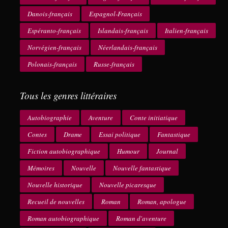
Danois-français
Espagnol-Français
Espéranto-français
Islandais-français
Italien-français
Norvégien-français
Néerlandais-français
Polonais-français
Russe-français
Tous les genres littéraires
Autobiographie
Aventure
Conte initiatique
Contes
Drame
Essai politique
Fantastique
Fiction autobiographique
Humour
Journal
Mémoires
Nouvelle
Nouvelle fantastique
Nouvelle historique
Nouvelle picaresque
Recueil de nouvelles
Roman
Roman, apologue
Roman autobiographique
Roman d'aventure