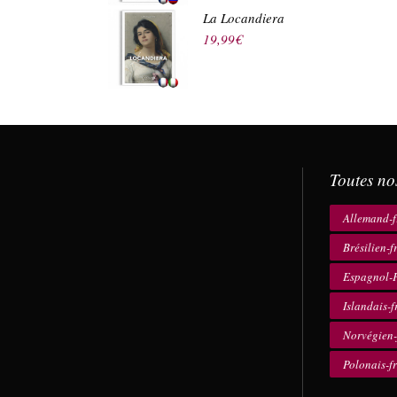
La Locandiera
19,99
€
Toutes no
Allemand-f
Brésilien-f
Espagnol-F
Islandais-f
Norvégien-
Polonais-f