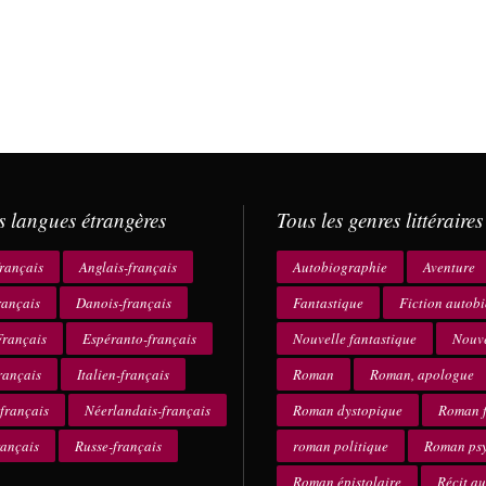
s langues étrangères
Tous les genres littéraires
rançais
Anglais-français
Autobiographie
Aventure
rançais
Danois-français
Fantastique
Fiction autob
rançais
Espéranto-français
Nouvelle fantastique
Nouve
rançais
Italien-français
Roman
Roman, apologue
français
Néerlandais-français
Roman dystopique
Roman f
rançais
Russe-français
roman politique
Roman ps
Roman épistolaire
Récit a