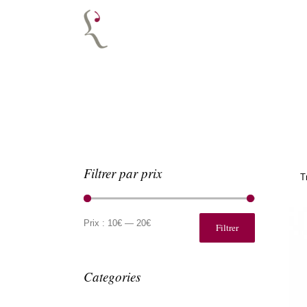
Filtrer par prix
T
Prix
Prix
min
max
Prix :
10€
—
20€
Filtrer
Categories