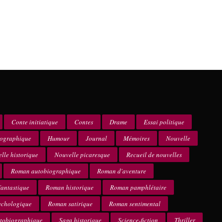
Conte initiatique
Contes
Drame
Essai politique
iographique
Humour
Journal
Mémoires
Nouvelle
lle historique
Nouvelle picaresque
Recueil de nouvelles
Roman autobiographique
Roman d'aventure
antastique
Roman historique
Roman pamphlétaire
ychologique
Roman satirique
Roman sentimental
utobiographique
Saga historique
Science-fiction
Thriller