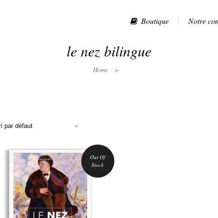
Boutique
Notre co
le nez bilingue
Home
>
ri par défaut
Out Of
Stock