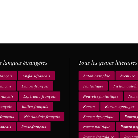
s langues étrangères
Tous les genres littéraires
rançais
Anglais-français
Autobiographie
Aventure
rançais
Danois-français
Fantastique
Fiction autob
rançais
Espéranto-français
Nouvelle fantastique
Nouve
rançais
Italien-français
Roman
Roman, apologue
français
Néerlandais-français
Roman dystopique
Roman f
rançais
Russe-français
roman politique
Roman ps
Roman épistolaire
Récit a