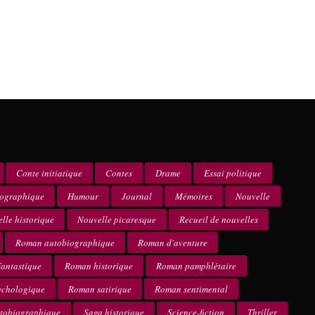
Conte initiatique
Contes
Drame
Essai politique
iographique
Humour
Journal
Mémoires
Nouvelle
lle historique
Nouvelle picaresque
Recueil de nouvelles
Roman autobiographique
Roman d'aventure
antastique
Roman historique
Roman pamphlétaire
ychologique
Roman satirique
Roman sentimental
utobiographique
Saga historique
Science-fiction
Thriller