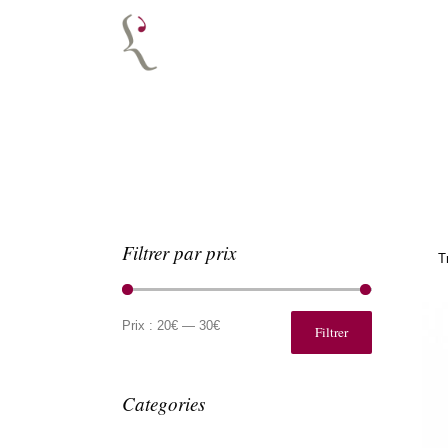
Filtrer par prix
T
Prix
Prix
min
max
Prix :
20€
—
30€
Filtrer
Categories