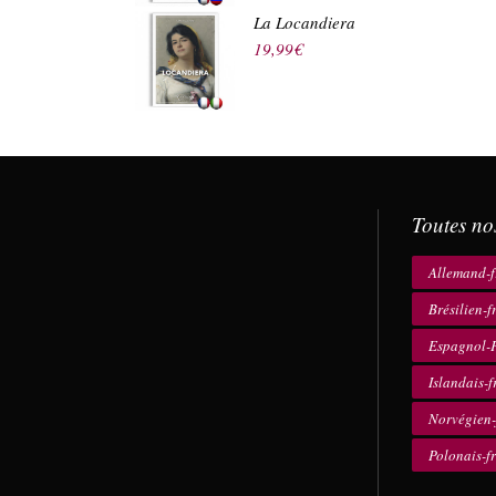
La Locandiera
19,99
€
Toutes no
Allemand-f
Brésilien-f
Espagnol-F
Islandais-f
Norvégien-
Polonais-f