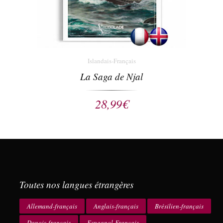
Islandais-Français
La Saga de Njal
28,99
€
Toutes nos langues étrangères
Allemand-français
Anglais-français
Brésilien-français
Danois-français
Espagnol-Français