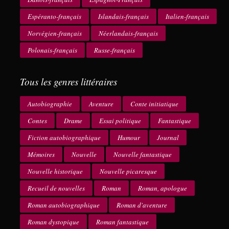
Espéranto-français
Islandais-français
Italien-français
Norvégien-français
Néerlandais-français
Polonais-français
Russe-français
Tous les genres littéraires
Autobiographie
Aventure
Conte initiatique
Contes
Drame
Essai politique
Fantastique
Fiction autobiographique
Humour
Journal
Mémoires
Nouvelle
Nouvelle fantastique
Nouvelle historique
Nouvelle picaresque
Recueil de nouvelles
Roman
Roman, apologue
Roman autobiographique
Roman d'aventure
Roman dystopique
Roman fantastique