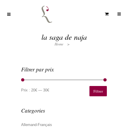
la saga de naja
Home
>
Filtrer par prix
Prix
Prix
min
max
Prix :
20€
—
30€
Filtrer
Categories
Allemand-Français