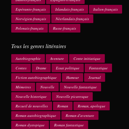
Espéranto-français
Islandais-français
Italien-français
Norvégien-français
Néerlandais-français
Polonais-français
Russe-français
Tous les genres littéraires
Autobiographie
Aventure
Conte initiatique
Contes
Drame
Essai politique
Fantastique
Fiction autobiographique
Humour
Journal
Mémoires
Nouvelle
Nouvelle fantastique
Nouvelle historique
Nouvelle picaresque
Recueil de nouvelles
Roman
Roman, apologue
Roman autobiographique
Roman d'aventure
Roman dystopique
Roman fantastique