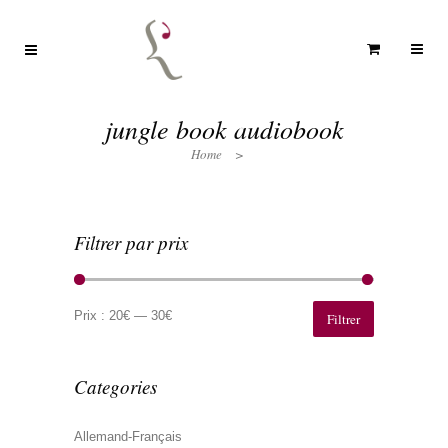
jungle book audiobook
Home
>
Filtrer par prix
Prix
Prix
min
max
Prix :
20€
—
30€
Filtrer
Categories
Allemand-Français