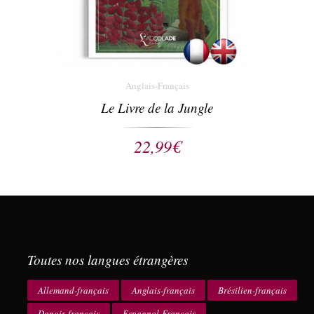
Anglais-Français
Le Livre de la Jungle
22,99
€
Toutes nos langues étrangères
Allemand-français
Anglais-français
Brésilien-français
Danois-français
Espagnol-Français