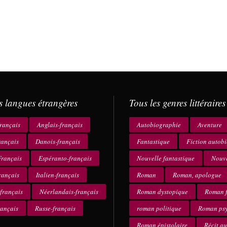
s langues étrangères
Tous les genres littéraires
rançais
Anglais-français
Autobiographie
Aventure
rançais
Danois-français
Fantastique
Fiction autob
rançais
Espéranto-français
Nouvelle fantastique
Nouve
rançais
Italien-français
Roman
Roman, apologue
français
Néerlandais-français
Roman dystopique
Roman f
rançais
Russe-français
roman politique
Roman ps
Roman épistolaire
Récit a