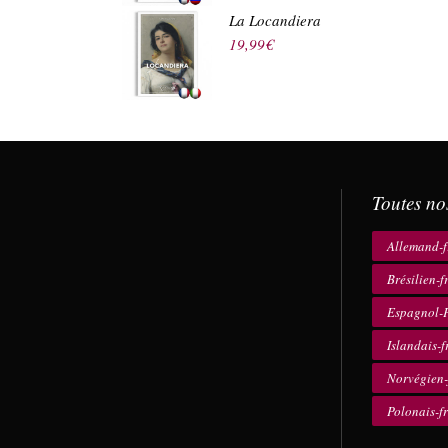
La Locandiera
19,99
€
Toutes no
Allemand-f
Brésilien-f
Espagnol-F
Islandais-f
Norvégien-
Polonais-f