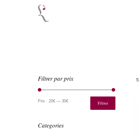
Filtrer par prix
T
Prix
Prix
min
max
Prix :
20€
—
30€
Filtrer
Categories