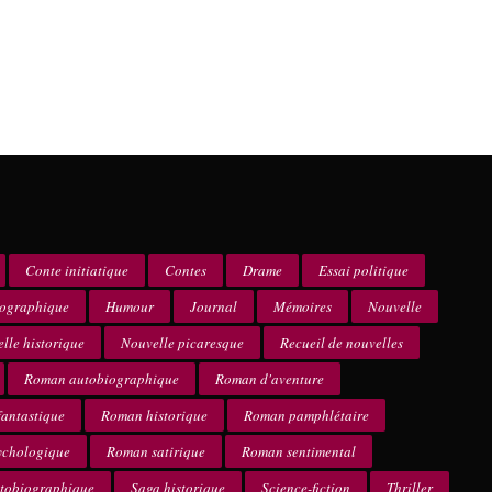
Conte initiatique
Contes
Drame
Essai politique
iographique
Humour
Journal
Mémoires
Nouvelle
lle historique
Nouvelle picaresque
Recueil de nouvelles
Roman autobiographique
Roman d'aventure
antastique
Roman historique
Roman pamphlétaire
ychologique
Roman satirique
Roman sentimental
utobiographique
Saga historique
Science-fiction
Thriller